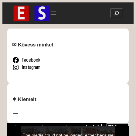
Ugrás
Search
a
tartalomhoz
✉ Kövess minket
Facebook
Instagram
✶ Kiemelt