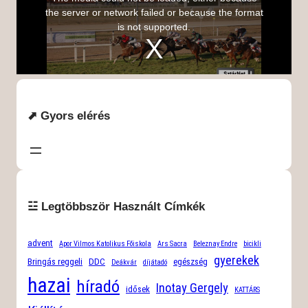
⬈ Gyors elérés
☳ Legtöbbször Használt Címkék
advent
Apor Vilmos Katolikus Főiskola
Ars Sacra
Beleznay Endre
bicikli
gyerekek
Bringás reggeli
DDC
egészség
Deákvár
díjátadó
hazai
híradó
Inotay Gergely
idősek
KATTÁRS