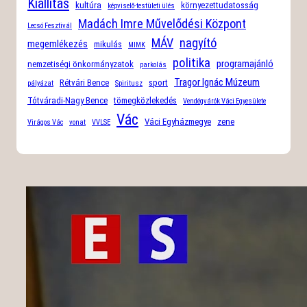
Kiállítás
kultúra
környezettudatosság
képviselő-testületi ülés
Madách Imre Művelődési Központ
Lecsó Fesztivál
MÁV
nagyító
megemlékezés
mikulás
MIMK
politika
programajánló
nemzetiségi önkormányzatok
parkolás
Tragor Ignác Múzeum
Rétvári Bence
sport
pályázat
Spiritusz
Tótváradi-Nagy Bence
tömegközlekedés
Vendégvárók Váci Egyesülete
Vác
Váci Egyházmegye
zene
Virágos Vác
vonat
VVLSE