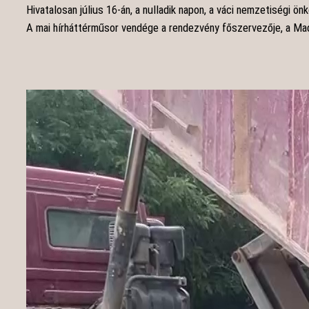
Hivatalosan július 16-án, a nulladik napon, a váci nemzetiségi ö
A mai hírháttérműsor vendége a rendezvény főszervezője, a Mad