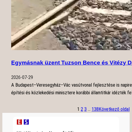
Egymásnak üzent Tuzson Bence és Vitézy Dáv
2026-07-29
A Budapest–Veresegyház–Vác vasútvonal fejlesztése is napirend
építési és közlekedési minisztere korábbi államtitkár idézték f
1
2
3
…
138
Következő oldal