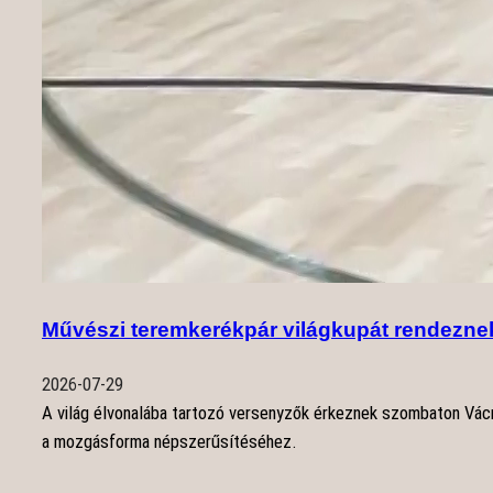
Művészi teremkerékpár világkupát rendezn
2026-07-29
A világ élvonalába tartozó versenyzők érkeznek szombaton Vác
a mozgásforma népszerűsítéséhez.