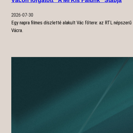
Vácon forgatott “A Mi Kis Falunk” Stábja
2026-07-30
Egy napra filmes díszletté alakult Vác főtere: az RTL népszerű s
Vácra.